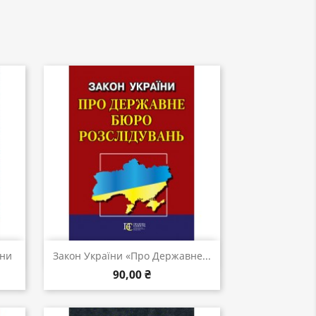
Швидкий перегляд

їни
Закон України «Про Державне...
90,00 ₴