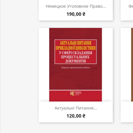
Швидкий перегляд

Немецкое Уголовное Право...
Фе
190,00 ₴
Швидкий перегляд

Актуальні Питання...
120,00 ₴