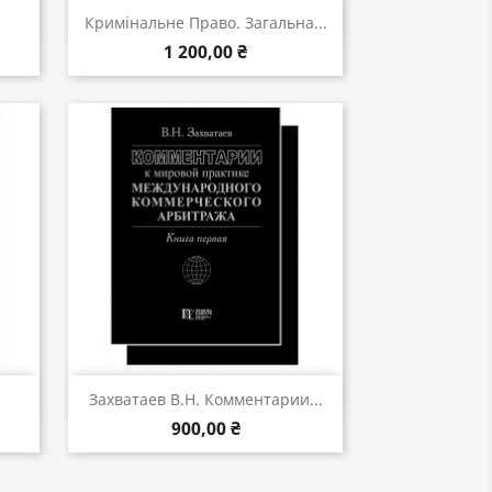
Швидкий перегляд

Кримінальне Право. Загальна...
1 200,00 ₴
Швидкий перегляд

Захватаев В.Н. Комментарии...
900,00 ₴