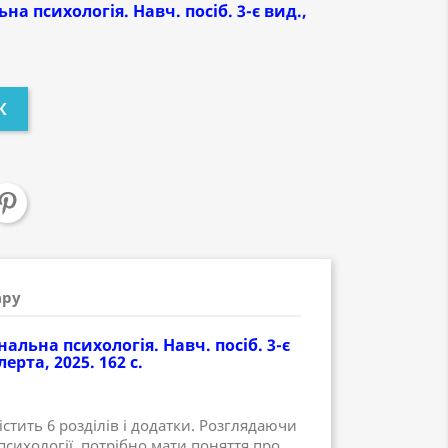
на психологія. Навч. посіб. 3-є вид.,
К
ару
нальна психологія. Навч. посіб. 3-є
ерта, 2025. 162 с.
стить 6 розділів і додатки. Розглядаючи
сихології, потрібно мати поняття про