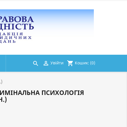
shopping_cart

Кошик:
(0)
Увійти

.)
КРИМІНАЛЬНА ПСИХОЛОГІЯ
Н.)