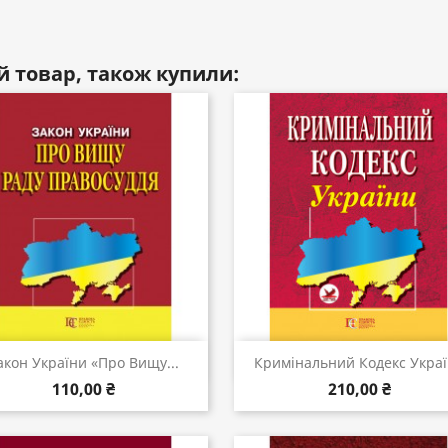
й товар, також купили:
Швидкий перегляд
Швидкий перегляд


акон України «Про Вищу...
Кримінальний Кодекс Укра
110,00 ₴
210,00 ₴