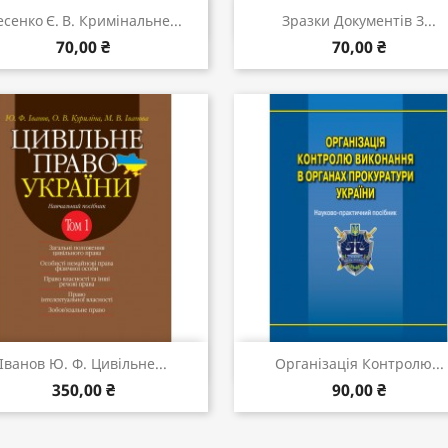
Швидкий перегляд
Швидкий перегляд


сенко Є. В. Кримінальне...
Зразки Документів З...
70,00 ₴
70,00 ₴
Швидкий перегляд
Швидкий перегляд


Іванов Ю. Ф. Цивільне...
Організація Контролю...
350,00 ₴
90,00 ₴