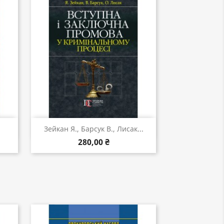
Швидкий перегляд

.
Зейкан Я., Барсук В., Лисак...
280,00 ₴