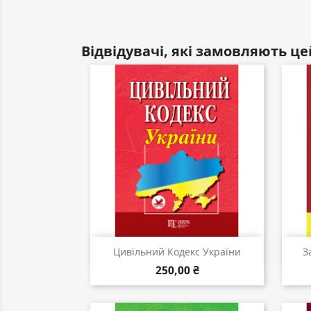
Відвідувачі, які замовляють це
Швидкий перегляд

Цивільний Кодекс України
З
250,00 ₴