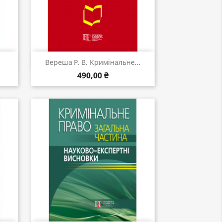
Швидкий перегляд

Вереша Р. В. Кримінальне...
490,00 ₴