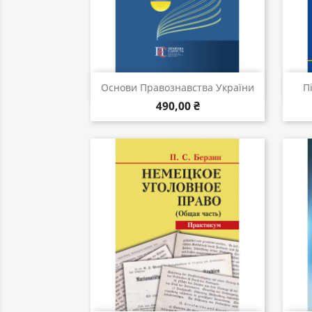
Швидкий перегляд

Основи Правознавства України
П
490,00 ₴