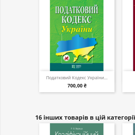
Швидкий перегляд

Податковий Кодекс України...
700,00 ₴
16 інших товарів в цій категорії