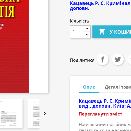
Кацавець Р. С. Криміналь
доповн.
Кількість

У КОШИ
Поділитися
Опис
Деталі тов
Кацавець Р. С. Кримі
вид., доповн. Київ: Ал

Переглянути зміст
Навчальний посібник мі
тематику кримінальної п