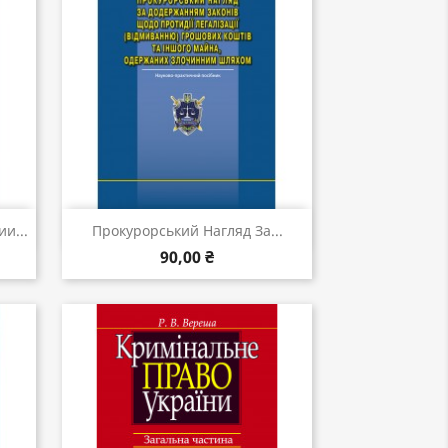
Швидкий перегляд

и...
Прокурорський Нагляд За...
90,00 ₴