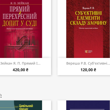
Швидкий перегляд
Швидкий перегляд


Зейкан Я. П. Прямий І...
Вереша Р.В. Суб’єктивні..
420,00 ₴
120,00 ₴
: