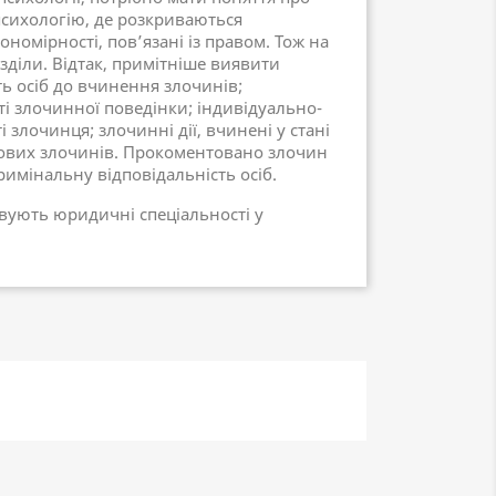
сихологію, де розкриваються
ономірності, пов’язані із правом. Тож на
зділи. Відтак, примітніше виявити
 осіб до вчинення злочинів;
ті злочинної поведінки; індивідуально-
 злочинця; злочинні дії, вчинені у стані
пових злочинів. Прокоментовано злочин
кримінальну відповідальність осіб.
овують юридичні спеціальності у