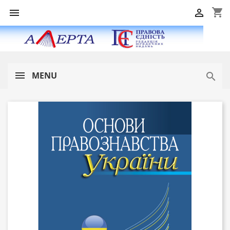
shopping_cart


MENU
