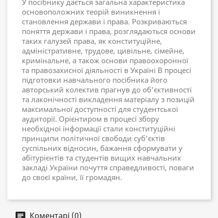
У посібнику дається загальна характеристика
основоположних теорій виникнення і
становлення держави і права. Розкриваються
поняття держави і права, розглядаються основи
таких галузей права, як конституційне,
адміністративне, трудове, цивільне, сімейне,
кримінальне, а також основи правоохоронної
та правозахисної діяльності в Україні В процесі
підготовки навчального посібника його
авторський колектив прагнув до об’єктивності
та лаконічності викладення матеріалу з позицій
максимальної доступності для студентської
аудиторії. Орієнтиром в процесі збору
необхідної інформації стали конституційні
принципи політичної свободи суб’єктів
суспільних відносин, бажання сформувати у
абітурієнтів та студентів вищих навчальних
закладі України почуття справедливості, поваги
до своєї країни, її громадян.
Коментарі (0)