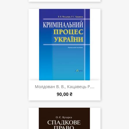
Молдован В. В., Кацавець Р....
90,00 ₴