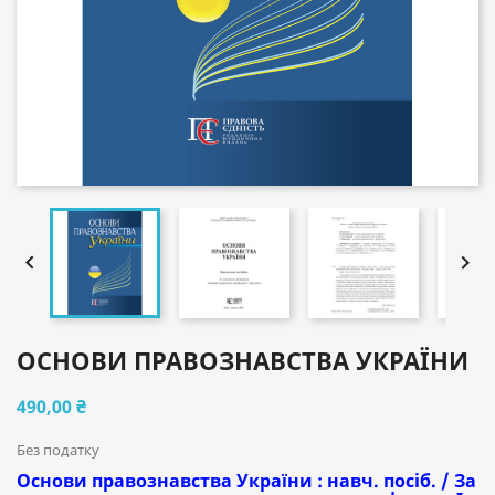


ОСНОВИ ПРАВОЗНАВСТВА УКРАЇНИ
490,00 ₴
Без податку
Основи правознавства України : навч. посіб. / За