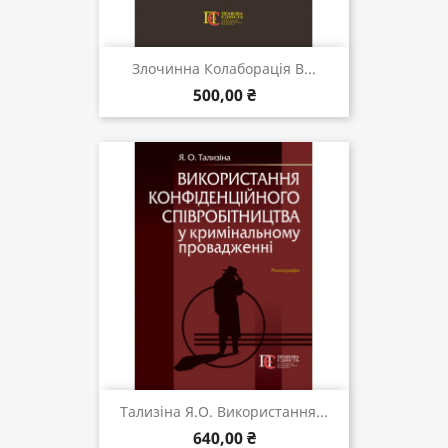
Злочинна Колаборація В...
500,00 ₴
Тализіна Я.О. Використання...
640,00 ₴