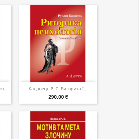
Швидкий перегляд

о...
Кацавець Р. С. Риторика І...
290,00 ₴