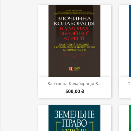
Швидкий перегляд

Злочинна Колаборація В...
П
500,00 ₴