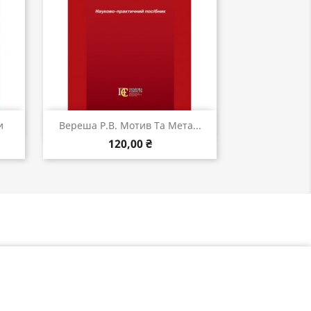
Швидкий перегляд

и
Вереша Р.В. Мотив Та Мета...
120,00 ₴