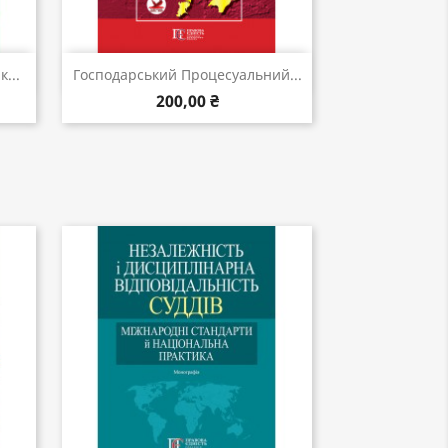
Швидкий перегляд

...
Господарський Процесуальний...
200,00 ₴