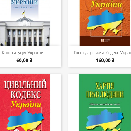
Швидкий перегляд
Швидкий перегляд


Конституція України...
Господарський Кодекс Укра
60,00 ₴
160,00 ₴