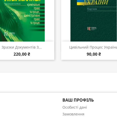
Швидкий перегляд
Швидкий перегляд


Зразки Документів З...
Цивільний Процес Україн
220,00 ₴
90,00 ₴
ВАШ ПРОФІЛЬ
Особисті дані
Замовлення