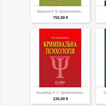
Швидкий перегляд

Вереша Р. В. Кримінальне...
750,00 ₴
Швидкий перегляд

Кацавець Р. С. Кримінальна...
Г
220,00 ₴