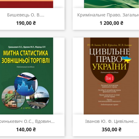
Швидкий перегляд
Швидкий перегляд


Бишевець О. В....
Кримінальне Право. Загальна
190,00 ₴
1 200,00 ₴
Швидкий перегляд
Швидкий перегляд


ринькевич О.С., Вдовин...
Іванов Ю. Ф. Цивільне...
140,00 ₴
350,00 ₴