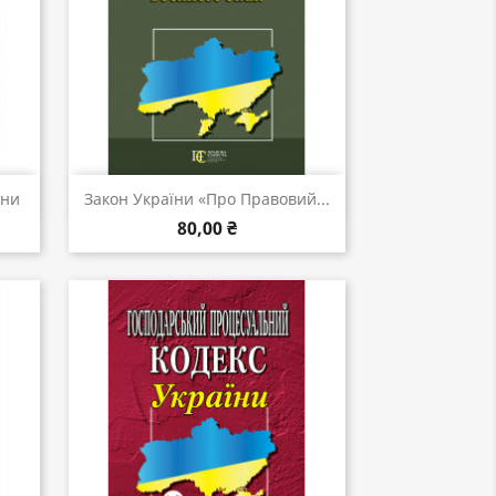
Швидкий перегляд

їни
Закон України «Про Правовий...
80,00 ₴