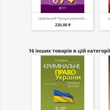
Швидкий перегляд

Цивільний Процесуальний...
Ц
220,00 ₴
16 інших товарів в цій категорії