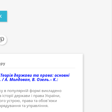
К
ару
 Теорія держави та права: основні
 / А. Молдован, В. Озель.– К.:
ку в популярній формі викладено
а історії держави і права України,
го устрою, права та обов’язки
врядування та управління.