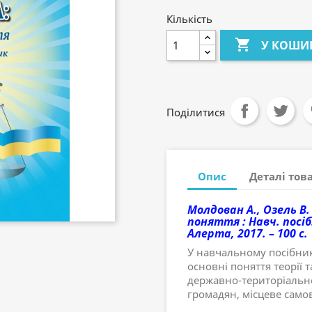
Кількість

У КОШИ
Поділитися
Опис
Деталі тов
Молдован А., Озель В.
поняття : Навч. посіб.
Алерта, 2017. – 100 с.
У навчальному посібни
основні поняття теорії т
державно-територіально
громадян, місцеве само