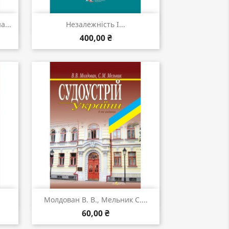
Швидкий перегляд

...
Незалежність І...
400,00 ₴
Швидкий перегляд

Молдован В. В., Мельник С....
60,00 ₴