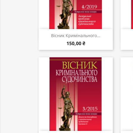
Швидкий перегляд

Вісник Кримінального...
150,00 ₴