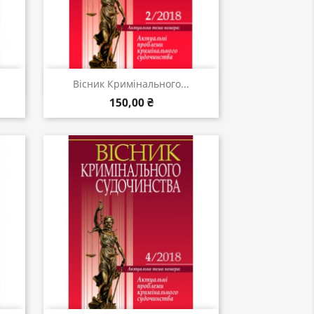
Швидкий перегляд

Вісник Кримінального...
150,00 ₴