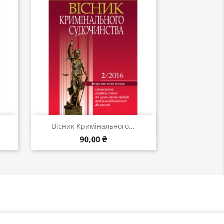
Швидкий перегляд

Вісник Кримінального...
90,00 ₴