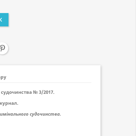
К
ару
 судочинства № 3/2017.
журнал.
имінального судочинства.