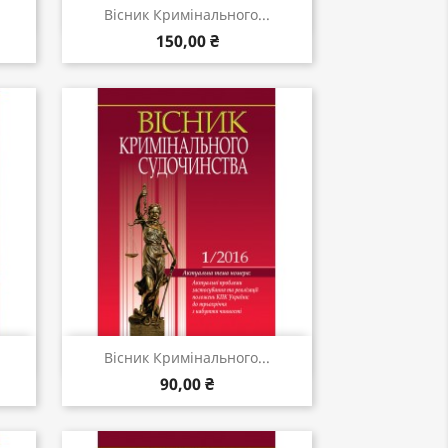
Швидкий перегляд

Вісник Кримінального...
150,00 ₴
Швидкий перегляд

Вісник Кримінального...
90,00 ₴