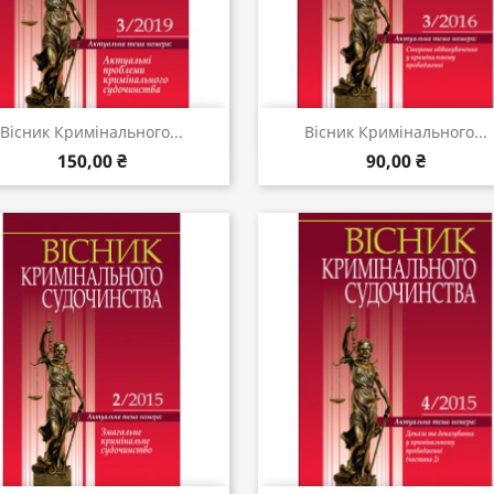
Швидкий перегляд
Швидкий перегляд


Вісник Кримінального...
Вісник Кримінального...
150,00 ₴
90,00 ₴