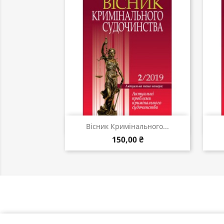
Швидкий перегляд

Вісник Кримінального...
150,00 ₴