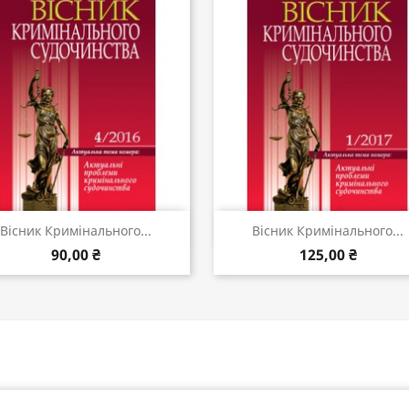
Швидкий перегляд
Швидкий перегляд


Вісник Кримінального...
Вісник Кримінального...
90,00 ₴
125,00 ₴