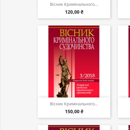
Швидкий перегляд

Вісник Кримінального...
120,00 ₴
Швидкий перегляд

Вісник Кримінального...
150,00 ₴