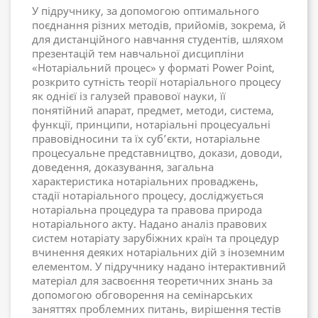
У підручнику, за допомогою оптимального
поєднання різних методів, прийомів, зокрема, й
для дистанційного навчання студентів, шляхом
презентацій тем навчальної дисципліни
«Нотаріальний процес» у форматі Power Point,
розкрито сутність теорії нотаріального процесу
як однієї із галузей правової науки, її
понятійний апарат, предмет, методи, система,
функції, принципи, нотаріальні процесуальні
правовідносини та їх суб’єкти, нотаріальне
процесуальне представництво, докази, доводи,
доведення, доказування, загальна
характеристика нотаріальних проваджень,
стадії нотаріального процесу, досліджується
нотаріальна процедура та правова природа
нотаріального акту. Надано аналіз правових
систем нотаріату зарубіжних країн та процедур
вчинення деяких нотаріальних дій з іноземним
елементом. У підручнику надано інтерактивний
матеріал для засвоєння теоретичних знань за
допомогою обговорення на семінарських
заняттях проблемних питань, вирішення тестів