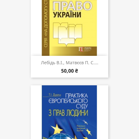
Лебідь В.І., Матвєєв П. С....
50,00 ₴