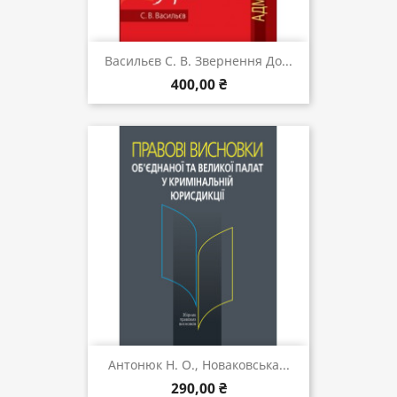
Васильєв С. В. Звернення До...
400,00 ₴
Антонюк Н. О., Новаковська...
290,00 ₴