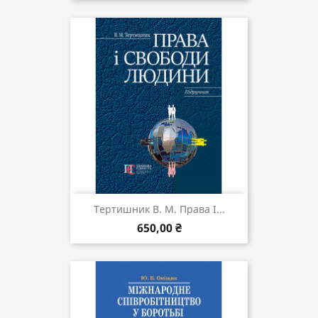
Тертишник В. М. Права І...
650,00 ₴