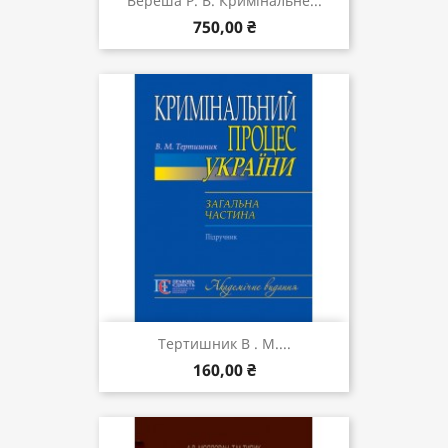
Вереша Р. В. Кримінальне...
750,00 ₴
Тертишник В . М....
160,00 ₴